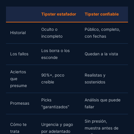
Tipster estafador
Tipster confiable
Oculto o
Público, completo,
Historial
incompleto
con fechas
Los borra o los
Los fallos
Quedan a la vista
esconde
Aciertos
90%+, poco
Realistas y
que
creíble
sostenidos
presume
Picks
Análisis que puede
Promesas
"garantizados"
fallar
Sin presión,
Cómo te
Urgencia y pago
muestra antes de
trata
por adelantado