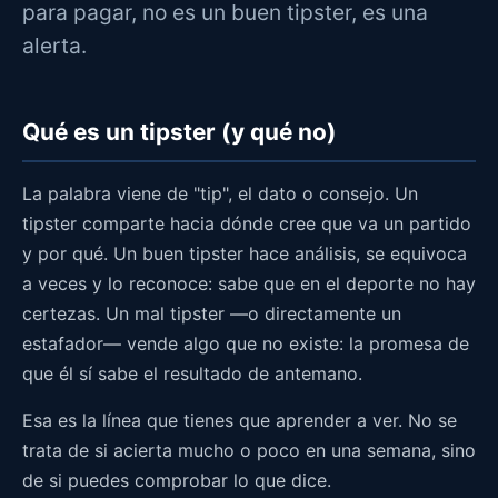
para pagar, no es un buen tipster, es una
alerta.
Qué es un tipster (y qué no)
La palabra viene de "tip", el dato o consejo. Un
tipster comparte hacia dónde cree que va un partido
y por qué. Un buen tipster hace análisis, se equivoca
a veces y lo reconoce: sabe que en el deporte no hay
certezas. Un mal tipster —o directamente un
estafador— vende algo que no existe: la promesa de
que él sí sabe el resultado de antemano.
Esa es la línea que tienes que aprender a ver. No se
trata de si acierta mucho o poco en una semana, sino
de si puedes comprobar lo que dice.