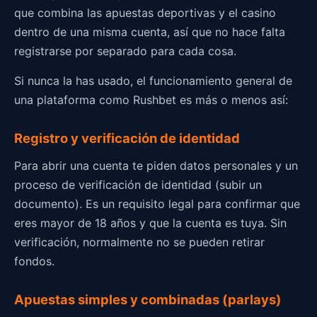
que combina las apuestas deportivas y el casino
dentro de una misma cuenta, así que no hace falta
registrarse por separado para cada cosa.
Si nunca la has usado, el funcionamiento general de
una plataforma como Rushbet es más o menos así:
Registro y verificación de identidad
Para abrir una cuenta te piden datos personales y un
proceso de verificación de identidad (subir un
documento). Es un requisito legal para confirmar que
eres mayor de 18 años y que la cuenta es tuya. Sin
verificación, normalmente no se pueden retirar
fondos.
Apuestas simples y combinadas (parlays)