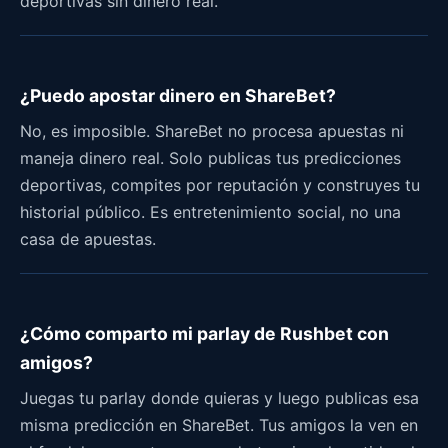
deportivas sin dinero real.
¿Puedo apostar dinero en ShareBet?
No, es imposible. ShareBet no procesa apuestas ni
maneja dinero real. Solo publicas tus predicciones
deportivas, compites por reputación y construyes tu
historial público. Es entretenimiento social, no una
casa de apuestas.
¿Cómo comparto mi parlay de Rushbet con
amigos?
Juegas tu parlay donde quieras y luego publicas esa
misma predicción en ShareBet. Tus amigos la ven en