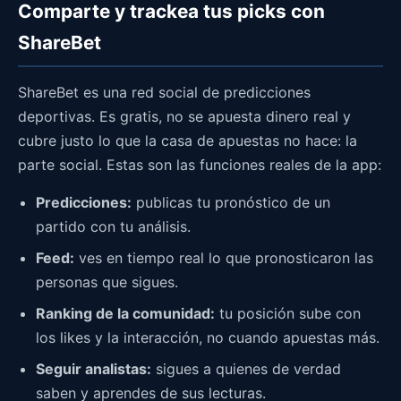
Comparte y trackea tus picks con
ShareBet
ShareBet es una red social de predicciones
deportivas. Es gratis, no se apuesta dinero real y
cubre justo lo que la casa de apuestas no hace: la
parte social. Estas son las funciones reales de la app:
Predicciones:
publicas tu pronóstico de un
partido con tu análisis.
Feed:
ves en tiempo real lo que pronosticaron las
personas que sigues.
Ranking de la comunidad:
tu posición sube con
los likes y la interacción, no cuando apuestas más.
Seguir analistas:
sigues a quienes de verdad
saben y aprendes de sus lecturas.